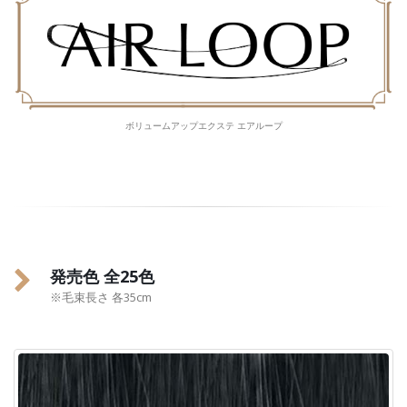
ボリュームアップエクステ エアループ
発売色 全25色
※毛束長さ 各35cm