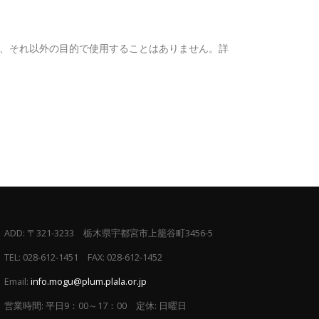
、それ以外の目的で使用することはありません。詳
ADD:
〒321-3233 栃木県宇都宮市上籠谷町3456-5
TEL:
028-612-1451 FAX: 028-612-1452
Email:
info.mogu@plum.plala.or.jp
営業時間:
平日9：00～17：00 定休: 日曜日